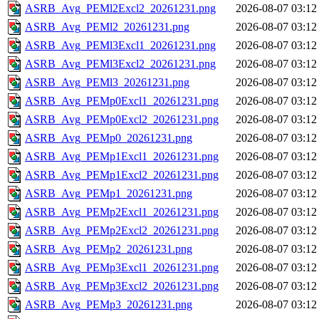
ASRB_Avg_PEMl2Excl2_20261231.png
2026-08-07 03:12
ASRB_Avg_PEMl2_20261231.png
2026-08-07 03:12
ASRB_Avg_PEMl3Excl1_20261231.png
2026-08-07 03:12
ASRB_Avg_PEMl3Excl2_20261231.png
2026-08-07 03:12
ASRB_Avg_PEMl3_20261231.png
2026-08-07 03:12
ASRB_Avg_PEMp0Excl1_20261231.png
2026-08-07 03:12
ASRB_Avg_PEMp0Excl2_20261231.png
2026-08-07 03:12
ASRB_Avg_PEMp0_20261231.png
2026-08-07 03:12
ASRB_Avg_PEMp1Excl1_20261231.png
2026-08-07 03:12
ASRB_Avg_PEMp1Excl2_20261231.png
2026-08-07 03:12
ASRB_Avg_PEMp1_20261231.png
2026-08-07 03:12
ASRB_Avg_PEMp2Excl1_20261231.png
2026-08-07 03:12
ASRB_Avg_PEMp2Excl2_20261231.png
2026-08-07 03:12
ASRB_Avg_PEMp2_20261231.png
2026-08-07 03:12
ASRB_Avg_PEMp3Excl1_20261231.png
2026-08-07 03:12
ASRB_Avg_PEMp3Excl2_20261231.png
2026-08-07 03:12
ASRB_Avg_PEMp3_20261231.png
2026-08-07 03:12